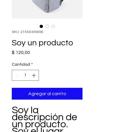
SKU: 21554345656
Soy un producto
Precio
$ 120,00
Cantidad
*
Agregar al carrito
Soy la 
descripción de 
un producto. 
Soy el lugar 