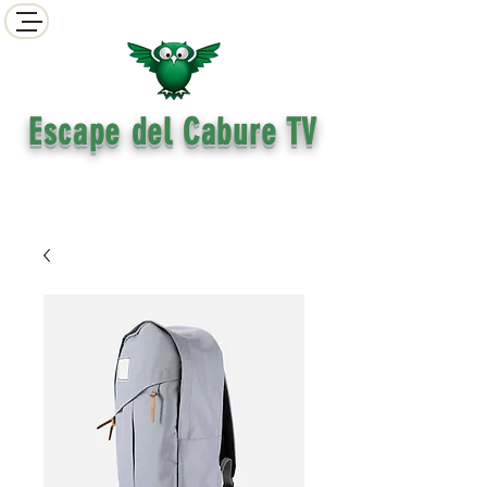
​ Escape del Cabure TV